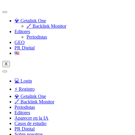
Skip
to
content
💎 Getalink One
🔗 Backlink Monitor
Editores
Periodistas
GEO
PR Digital
X
💻 Login
⚡️ Registro
💎 Getalink One
🔗 Backlink Monitor
Periodistas
Editores
Aparecer en la IA
Casos de estudio
PR Digital
Sobre nosotros