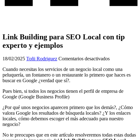
Link Building para SEO Local con tip
experto y ejemplos
en
18/02/2025
Toñi Rodriguez
Comentarios desactivados
Link
Cuando necesitas los servicios de un negocio local como una
Building
peluquería, un fontanero o un restaurante lo primero que haces es
para
buscar en Google ¿verdad que sí?.
SEO
Local
Pues bien, si todos los negocios tienen el perfil de empresa de
con
Google (Google Business Profile)
tip
experto
¿Por qué unos negocios aparecen primero que los demás?, ¿Cómo
y
valora Google los resultados de búsqueda locales? ¿Y los enlaces
ejemplos
locales, cómo debemos escoger el más adecuado para nuestro
negocio?
No te preocupes que en este artículo resolveremos todas estas dudas