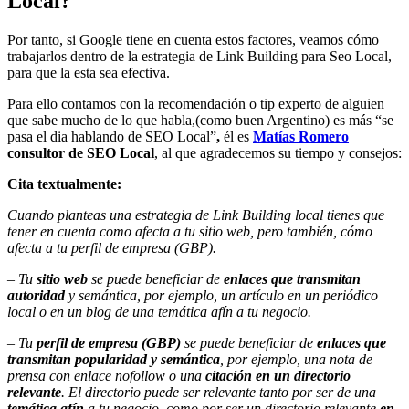
Local?
Por tanto, si Google tiene en cuenta estos factores, veamos cómo
trabajarlos dentro de la estrategia de Link Building para Seo Local,
para que la esta sea efectiva.
Para ello contamos con la recomendación o tip experto de alguien
que sabe mucho de lo que habla,(como buen Argentino) es más
“se
pasa el dia hablando de SEO Local”
,
él es
Matías Romero
consultor de SEO Local
, al que agradecemos su tiempo y consejos:
Cita textualmente:
Cuando planteas una estrategia de Link Building local tienes que
tener en cuenta como afecta a tu sitio web, pero también, cómo
afecta a tu perfil de empresa (GBP).
– Tu
sitio web
se puede beneficiar de
enlaces que transmitan
autoridad
y semántica, por ejemplo, un artículo en un periódico
local o en un blog de una temática afín a tu negocio.
– Tu
perfil de empresa (GBP)
se puede beneficiar de
enlaces que
transmitan popularidad y semántica
, por ejemplo, una nota de
prensa con enlace nofollow o una
citación en un directorio
relevante
. El directorio puede ser relevante tanto por ser de una
temática afín
a tu negocio, como por ser un directorio relevante
en