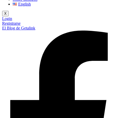
English
X
Login
Registrarse
El Blog de Getalink