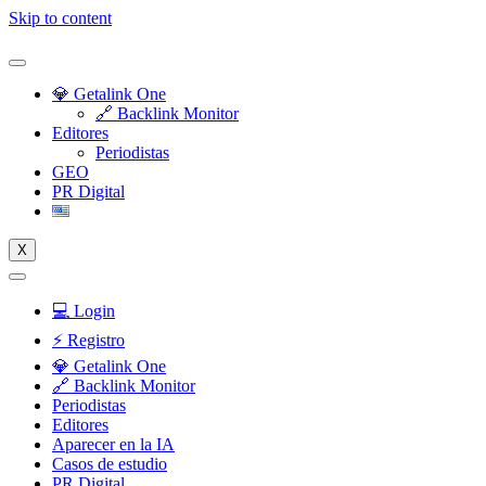
Skip to content
💎 Getalink One
🔗 Backlink Monitor
Editores
Periodistas
GEO
PR Digital
X
💻 Login
⚡️ Registro
💎 Getalink One
🔗 Backlink Monitor
Periodistas
Editores
Aparecer en la IA
Casos de estudio
PR Digital