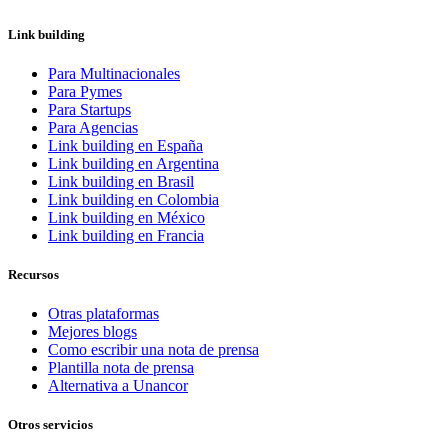
Link building
Para Multinacionales
Para Pymes
Para Startups
Para Agencias
Link building en España
Link building en Argentina
Link building en Brasil
Link building en Colombia
Link building en México
Link building en Francia
Recursos
Otras plataformas
Mejores blogs
Como escribir una nota de prensa
Plantilla nota de prensa
Alternativa a Unancor
Otros servicios