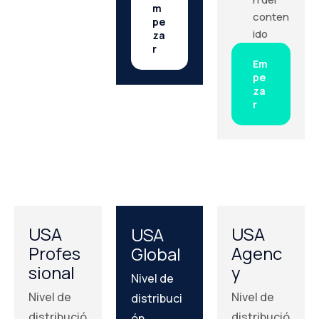
m
conten
pe
ido
za
r
Em
pe
za
r
USA
USA
USA
Profes
Agenc
Global
sional
y
Nivel de
Nivel de
Nivel de
distribuci
distribució
distribució
ón