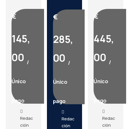
€
€
€
145,
445,
285,
00
00
00
/
/
/
Único
Único
Único
pago
pago
pago
Redac
Redac
Redac
ción
ción
ción