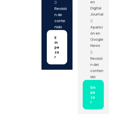
en
Digital
Revisió
Journal
n de
conte
nido
Aparici
ón en
E
Google
m
News
pe
za
r
Revisió
n del
conten
ido
Em
pe
za
r