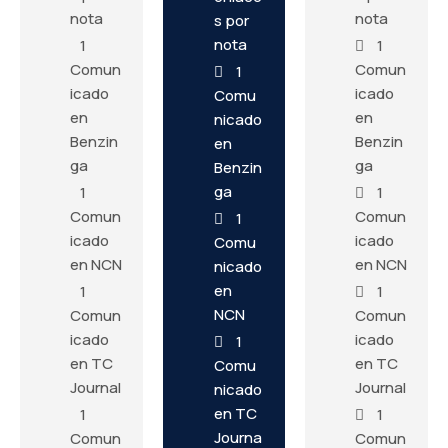
nota
nota
s por
nota
1
1
Comun
Comun
1
icado
icado
Comu
en
en
nicado
Benzin
Benzin
en
ga
ga
Benzin
ga
1
1
Comun
Comun
1
icado
icado
Comu
en NCN
en NCN
nicado
en
1
1
NCN
Comun
Comun
icado
icado
1
en TC
en TC
Comu
Journal
Journal
nicado
en TC
1
1
Journa
Comun
Comun