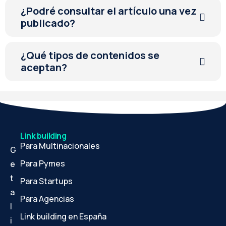
¿Podré consultar el artículo una vez
publicado?
¿Qué tipos de contenidos se
aceptan?
Link building
Para Multinacionales
G
Para Pymes
e
t
Para Startups
a
Para Agencias
l
Link building en España
i