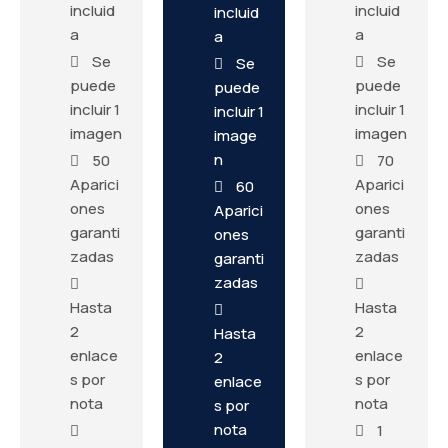
incluid
incluid
incluid
a
a
a
Se
Se
Se
puede
puede
puede
incluir 1
incluir 1
incluir 1
imagen
imagen
image
n
50
70
Aparici
Aparici
60
ones
ones
Aparici
garanti
garanti
ones
zadas
zadas
garanti
zadas
Hasta
Hasta
2
2
Hasta
enlace
enlace
2
s por
s por
enlace
nota
nota
s por
nota
1