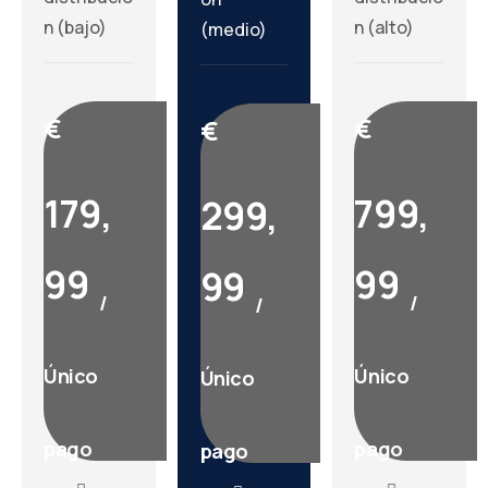
n (bajo)
n (alto)
(medio)
€
€
€
179,
799,
299,
99
99
99
/
/
/
Único
Único
Único
pago
pago
pago