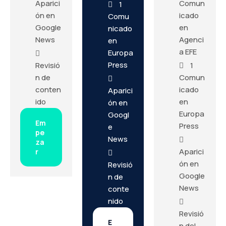
Aparici
Comun
1
ón en
icado
Comu
Google
en
nicado
News
Agenci
en
a EFE
Europa
Press
Revisió
1
n de
Comun
conten
icado
Aparici
ido
en
ón en
Europa
Googl
Em
Press
e
pe
News
za
Aparici
r
ón en
Revisió
Google
n de
News
conte
nido
Revisió
E
n del