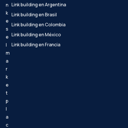
Link building en Argentina
n
k
Link building en Brasil
e
Link building en Colombia
s
Link building en México
e
Link building en Francia
l
m
a
r
k
e
t
p
l
a
c