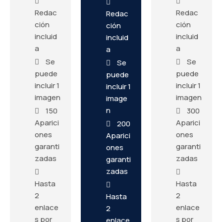
Redac
Redac
Redac
ción
ción
ción
incluid
incluid
incluid
a
a
a
Se
Se
Se
puede
puede
puede
incluir 1
incluir 1
incluir 1
imagen
imagen
image
n
150
300
Aparici
Aparici
200
ones
ones
Aparici
garanti
garanti
ones
zadas
zadas
garanti
zadas
Hasta
Hasta
2
2
Hasta
enlace
enlace
2
s por
s por
enlace