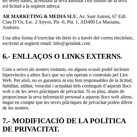
les seves dades, acreditant la seva identitat i els motius de la seva
sol·licitud a la següent adreça:
AR MARKETING & MEDIA SLU
, Av. Sant Antoni, 67 Edf.
Clau D’Or, Esc. 2 Anyos, Pis -6, Pta. 1, AD400 La Massana,
Andorra.
Una altra forma d’exercitar els drets és a través del correu electrònic,
escrivint al següent email: info@getalink.com
6.- ENLLAÇOS O LINKS EXTERNS.
Com a servei als nostres visitants, en alguna ocasió podré incloure
hipervincles a altres llocs que no són operats o controlats pel Lloc
Web. Per això, no es garanteix ni ens fem responsables de la licitud,
fiabilitat, utilitat, veracitat i actualitat dels continguts d’aquests llocs
web o de les seves pràctiques de privacitat. Si us plau, abans de
proporcionar la seva informació personal a aquests llocs web aliens,
tingui en compte que les seves pràctiques de privacitat poden diferir
de les nostres.
7.- MODIFICACIÓ DE LA POLÍTICA
DE PRIVACITAT.