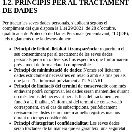
1.2. PRINCIPIS PER AL TRACTAMENT
DE DADES
Per tractar les seves dades personals, s’aplicarà segons el
compliment del que disposa la Llei 29/2021, de 28 d´octubre,
qualificada de Protecció de Dades Personals (en endavant, “LQDP),
i els reglaments que la desenvolupen:
Principi de licitud,
lleialtat i transparència
: requerirem el
seu consentiment per al tractament de les seves dades
personals per a un o diversos fins específics que l’informarem
prèviament de forma clara i comprensible.
Principi de minimització de dades
: Només sol·licitarem
dades estrictament necessàries en relació amb els fins per als
que ja se t’ha informat prèviament a l’USUARI.
Principi de limitació del termini de conservació
: com més
endavant podrà comprovar, les dades seran mantenides durant
no més temps del necessari per als fins del tractament, en
funció a la finalitat, s’informarà del termini de conservació
corresponent, en el cas de subscripcions, periòdicament
revisarem les llistes i eliminarem aquells registres inactius
durant un temps considerable.
Principi d’integritat i confidencialitat
: Les seves dades
seran tractades de tal manera que es garanteixi una seguretat