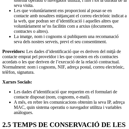
sistema operatiu o navegador utilitza, i fins i tot la durada de la
seva visita.
Les que voluntàriament ens proporcioni al posar-se en
contacte amb nosaltres mitjançant el correu electrònic indicat a
la web, que podran ser d’identificació i aquelles altres que
voluntàriament se’ns facilitin com a arxius (documents,
contractes o altres).
La imatge, nom i cognoms si publiquem una recomanació
seva dels nostres serveis, previ el seu consentiment.
Proveïdors:
Les dades d’identificació que es deriven del mitjà de
contacte emprat pel proveïdor i les que consten en els contractes
acordats o les que deriven de l’execució de la relació contractual.
Normalment: nom i cognoms, NIF, adreça postal, correu electrònic,
telèfon, signatura.
Xarxes Socials:
Les dades d’identificació que requerim en el formulari de
contacte disposat (nom, cognoms, e-mail).
A més, en rebre les comunicacions obtenim la seva IP, adreça
MAC, quin sistema operatiu o navegador utilitza i variables
anàlogues.
2.5 TEMPS DE CONSERVACIÓ DE LES