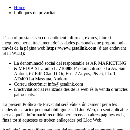
Home
Polítiques de privacitat
L’usuari presta el seu consentiment informat, exprés, lliure i
inequívoc per al tractament de les dades personals que proporcioni a
través de la pàgina web
https://www.getalink.com
(d’ara endavant
SITI WEB):
La denominació social del responsable és AR MARKETING
& MEDIA SLU amb
L-716008-F
i domicili social a Av. Sant
Antoni, 67 Edf. Clau D’Or, Esc. 2 Anyos, Pis -6, Pta. 1,
AD400 La Massana, Andorra.
Correu electrònic: info@getalink.com
L’activitat social realitzada des de la web és la venda d’articles
patrocinats.
La present Política de Privacitat serà vàlida únicament per a les
dades de caràcter personal obtingudes al Lloc Web, no sent aplicable
per a aquella informació recollida per tercers en altres pàgines web,
fins i tot si aquestes es troben enllaçades pel Lloc Web.
Amb això, es manifesta per part del responsable el compromís per