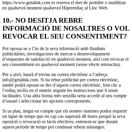
https://www.getalink.com es reserva el dret de prohibir o inutilitzar
en qualsevol moment qualsevol Hiperenllaç al Lloc Web.
10.- NO DESITJA REBRE
INFORMACIÓ DE NOSALTRES O VOL
REVOCAR EL SEU CONSENTIMENT?
Pot oposar-se a l’ús de la seva informació amb finalitats
publicitàries, investigacions de mercat o desenvolupament
d’enquestes de satisfacció en qualsevol moment, així com revocar el
seu consentiment en qualsevol moment (sense efecte retroactiu).
Per a això, haurà d’enviar un correu electrònic a l’adreça
info@getalink.com. Si ha rebut publicitat per correu electrònic,
també podrà oposar-se des d’aquest correu electrònic, fent clic a
l’enllaç inclòs en el mateix seguint les instruccions que li seran
facilitades. Una altra forma més senzilla seria accedir al seu compte
d’usuari i seleccionar les opcions corresponents.
Si us plau, tingui en compte que els nostres sistemes poden requerir
un lapse de temps que en cap cas superarà 48 hores perquè la seva
oposició o revocació es facin efectives, entenent-se que durant
aquest període de temps pot continuar rebent missatges.