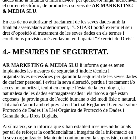
el correu electrònic, de productes i serveis de
AR MARKETING
& MEDIA SLU
.
En cas de no autoritzar el tractament de les seves dades amb la
finalitat assenyalada anteriorment, l’USUARI podrà exercir el seu
dret d’oposició al tractament de les seves dades en els termes i
condicions previstos més endavant en l’apartat “Exercici de Drets”.
4.- MESURES DE SEGURETAT.
AR MARKETING & MEDIA SLU
li informa que es tenen
implantades les mesures de seguretat d’índole tècnica i
organitzatives necessàries per garantir la seguretat de les seves dades
de caràcter personal i evitar la seva alteració, pèrdua i tractament i/o
accés no autoritzat, tenint en compte l’estat de la tecnologia, la
naturalesa de les dades emmagatzemades i els riscos a què estan
exposats, ja provinguin de l’acció humana o del medi físic o natural.
Tot això d’acord amb el previst en l’actual Reglament General sobre
Protecció de Dades i la Llei Orgànica de Protecció de Dades i
Garantia dels Drets Digitals.
Així mateix, se li informa que s’han establert mesures addicionals
per tal de reforçar la confidencialitat i integritat de la informació en
la seva organització. Mantenint contínuament la supervisió, control i