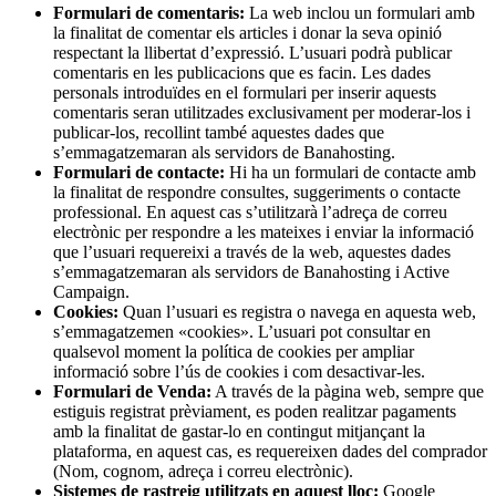
Formulari de comentaris:
La web inclou un formulari amb
la finalitat de comentar els articles i donar la seva opinió
respectant la llibertat d’expressió. L’usuari podrà publicar
comentaris en les publicacions que es facin. Les dades
personals introduïdes en el formulari per inserir aquests
comentaris seran utilitzades exclusivament per moderar-los i
publicar-los, recollint també aquestes dades que
s’emmagatzemaran als servidors de Banahosting.
Formulari de contacte:
Hi ha un formulari de contacte amb
la finalitat de respondre consultes, suggeriments o contacte
professional. En aquest cas s’utilitzarà l’adreça de correu
electrònic per respondre a les mateixes i enviar la informació
que l’usuari requereixi a través de la web, aquestes dades
s’emmagatzemaran als servidors de Banahosting i Active
Campaign.
Cookies:
Quan l’usuari es registra o navega en aquesta web,
s’emmagatzemen «cookies». L’usuari pot consultar en
qualsevol moment la política de cookies per ampliar
informació sobre l’ús de cookies i com desactivar-les.
Formulari de Venda:
A través de la pàgina web, sempre que
estiguis registrat prèviament, es poden realitzar pagaments
amb la finalitat de gastar-lo en contingut mitjançant la
plataforma, en aquest cas, es requereixen dades del comprador
(Nom, cognom, adreça i correu electrònic).
Sistemes de rastreig utilitzats en aquest lloc:
Google