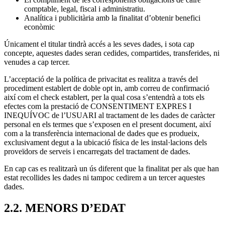
comptable, legal, fiscal i administratiu.
Analítica i publicitària amb la finalitat d’obtenir benefici
econòmic
Únicament el titular tindrà accés a les seves dades, i sota cap
concepte, aquestes dades seran cedides, compartides, transferides, ni
venudes a cap tercer.
L’acceptació de la política de privacitat es realitza a través del
procediment establert de doble opt in, amb correu de confirmació
així com el check establert, per la qual cosa s’entendrà a tots els
efectes com la prestació de CONSENTIMENT EXPRES I
INEQUÍVOC de l’USUARI al tractament de les dades de caràcter
personal en els termes que s’exposen en el present document, així
com a la transferència internacional de dades que es produeix,
exclusivament degut a la ubicació física de les instal·lacions dels
proveïdors de serveis i encarregats del tractament de dades.
En cap cas es realitzarà un ús diferent que la finalitat per als que han
estat recollides les dades ni tampoc cedirem a un tercer aquestes
dades.
2.2. MENORS D’EDAT