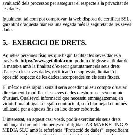
avaluació dels processos per assegurar el respecte a la privacitat de
les dades.
Igualment, tal com pot comprovar, la web disposa de certificat SSL,
garantint d’aquesta manera una vegada més la seguretat de les seves
dades.
5.- EXERCICI DE DRETS.
Aquelles persones físiques que hagin facilitat les seves dades a
través de
https://www.getalink.com
, podran dirigir-se al titular de
la mateixa amb la finalitat d’exercir gratuïtament els seus drets
d’accés a les seves dades, rectificació o supressió, limitació i
oposició respecte de les dades incorporades en els seus fitxers.
El mètode més ràpid i senzill seria accedint al seu compte d’usuari
directament i modificar les seves dades o esborrar el seu compte
d’usuari. Qualsevol informació que necessiti emmagatzemar, en
virtut d’una obligació legal o contractual, serà bloquejada i només
utilitzada per a aquests fins en lloc de ser esborrada.
L’interessat, en aquest cas, vostè, podrà exercitar els seus drets
mitjançant comunicació per escrit dirigida a AR MARKETING &
MEDIA SLU amb la referència “Protecció de dades”, especificant