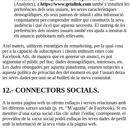
(Analytics), a
https://www.getalink.com
també s’estudien les
preferències dels seus usuaris, les seves característiques
demogràfiques, els seus patrons de trànsit i altra informació
conjuntament per comprendre millor qui constitueix la seva
audiència i què és el que aquesta necessita. El rastreig de les
preferències dels nostres usuaris també ens ajuda a mostrar-li
els anuncis publicitaris més rellevants.
Així mateix, utilitzem estratègies de remarketing, per la qual cosa
per a la captació de subscriptors i clients utilitzem eines com
Facebook Ads, de manera que en generar un anunci, es pot
segmentar el públic pel lloc, dades demogràfiques, interessos, etc.
Les dades obtingudes per aquesta plataforma, estarien subjectes a
aquesta política de privacitat des del moment en què l’usuari deixa
les seves dades per unir-se al butlletí de la meva comunitat.
12.- CONNECTORS SOCIALS.
A la nostra pàgina web us oferim enllaços i serveis relacionats amb
les diferents xarxes socials (p. ex. “M’agrada” de Facebook). Si ets
membre d’una xarxa social i fas clic sobre l’enllaç corresponent, el
proveïdor de la xarxa social podrà enllaçar les teves dades de perfil
amb la informació de la teva visita a la pàgina web.