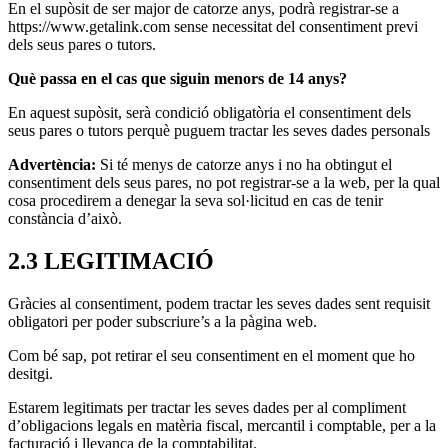
En el supòsit de ser major de catorze anys, podrà registrar-se a
https://www.getalink.com sense necessitat del consentiment previ
dels seus pares o tutors.
Què passa en el cas que siguin menors de 14 anys?
En aquest supòsit, serà condició obligatòria el consentiment dels
seus pares o tutors perquè puguem tractar les seves dades personals
Advertència:
Si té menys de catorze anys i no ha obtingut el
consentiment dels seus pares, no pot registrar-se a la web, per la qual
cosa procedirem a denegar la seva sol·licitud en cas de tenir
constància d’això.
2.3 LEGITIMACIÓ
Gràcies al consentiment, podem tractar les seves dades sent requisit
obligatori per poder subscriure’s a la pàgina web.
Com bé sap, pot retirar el seu consentiment en el moment que ho
desitgi.
Estarem legitimats per tractar les seves dades per al compliment
d’obligacions legals en matèria fiscal, mercantil i comptable, per a la
facturació i llevança de la comptabilitat.