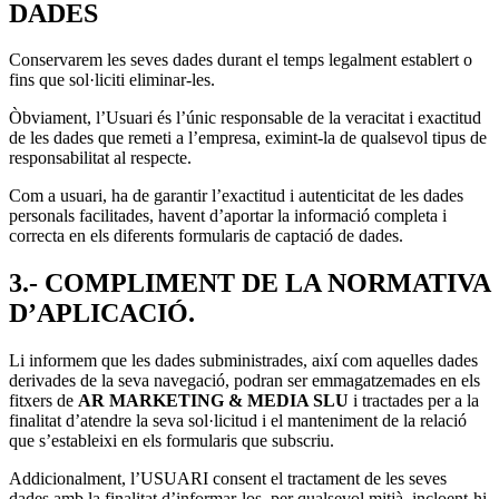
DADES
Conservarem les seves dades durant el temps legalment establert o
fins que sol·liciti eliminar-les.
Òbviament, l’Usuari és l’únic responsable de la veracitat i exactitud
de les dades que remeti a l’empresa, eximint-la de qualsevol tipus de
responsabilitat al respecte.
Com a usuari, ha de garantir l’exactitud i autenticitat de les dades
personals facilitades, havent d’aportar la informació completa i
correcta en els diferents formularis de captació de dades.
3.- COMPLIMENT DE LA NORMATIVA
D’APLICACIÓ.
Li informem que les dades subministrades, així com aquelles dades
derivades de la seva navegació, podran ser emmagatzemades en els
fitxers de
AR MARKETING & MEDIA SLU
i tractades per a la
finalitat d’atendre la seva sol·licitud i el manteniment de la relació
que s’estableixi en els formularis que subscriu.
Addicionalment, l’USUARI consent el tractament de les seves
dades amb la finalitat d’informar-los, per qualsevol mitjà, incloent-hi