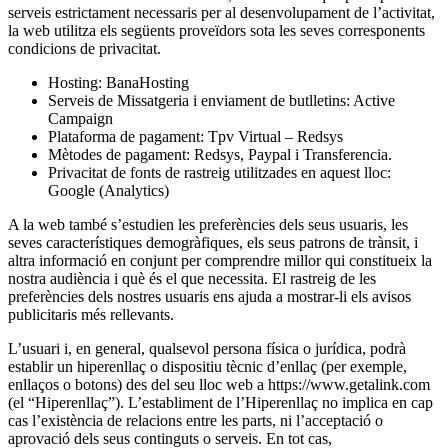
serveis estrictament necessaris per al desenvolupament de l’activitat,
la web utilitza els següents proveïdors sota les seves corresponents
condicions de privacitat.
Hosting: BanaHosting
Serveis de Missatgeria i enviament de butlletins: Active
Campaign
Plataforma de pagament: Tpv Virtual – Redsys
Mètodes de pagament: Redsys, Paypal i Transferencia.
Privacitat de fonts de rastreig utilitzades en aquest lloc:
Google (Analytics)
A la web també s’estudien les preferències dels seus usuaris, les
seves característiques demogràfiques, els seus patrons de trànsit, i
altra informació en conjunt per comprendre millor qui constitueix la
nostra audiència i què és el que necessita. El rastreig de les
preferències dels nostres usuaris ens ajuda a mostrar-li els avisos
publicitaris més rellevants.
L’usuari i, en general, qualsevol persona física o jurídica, podrà
establir un hiperenllaç o dispositiu tècnic d’enllaç (per exemple,
enllaços o botons) des del seu lloc web a https://www.getalink.com
(el “Hiperenllaç”). L’establiment de l’Hiperenllaç no implica en cap
cas l’existència de relacions entre les parts, ni l’acceptació o
aprovació dels seus continguts o serveis. En tot cas,