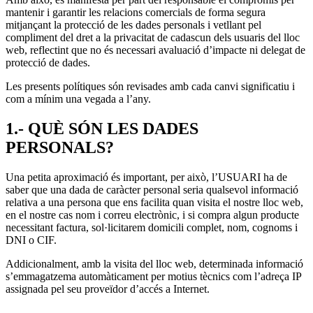
mantenir i garantir les relacions comercials de forma segura
mitjançant la protecció de les dades personals i vetllant pel
compliment del dret a la privacitat de cadascun dels usuaris del lloc
web, reflectint que no és necessari avaluació d’impacte ni delegat de
protecció de dades.
Les presents polítiques són revisades amb cada canvi significatiu i
com a mínim una vegada a l’any.
1.- QUÈ SÓN LES DADES
PERSONALS?
Una petita aproximació és important, per això, l’USUARI ha de
saber que una dada de caràcter personal seria qualsevol informació
relativa a una persona que ens facilita quan visita el nostre lloc web,
en el nostre cas nom i correu electrònic, i si compra algun producte
necessitant factura, sol·licitarem domicili complet, nom, cognoms i
DNI o CIF.
Addicionalment, amb la visita del lloc web, determinada informació
s’emmagatzema automàticament per motius tècnics com l’adreça IP
assignada pel seu proveïdor d’accés a Internet.