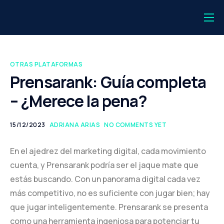
💻 Login
⚡️ Registro
OTRAS PLATAFORMAS
💎 Getalink One
Prensarank: Guía completa
– ¿Merece la pena?
🔗 Backlink Monitor
Periodistas
15/12/2023
ADRIANA ARIAS
NO COMMENTS YET
Editores
En el ajedrez del marketing digital, cada movimiento
Aparecer en la IA
cuenta, y Prensarank podría ser el jaque mate que
estás buscando. Con un panorama digital cada vez
Casos de estudio
más competitivo, no es suficiente con jugar bien; hay
PR Digital
que jugar inteligentemente. Prensarank se presenta
como una herramienta ingeniosa para potenciar tu
Sobre nosotros