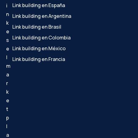
Link building en España
i
n
Link building en Argentina
k
Link building en Brasil
e
Link building en Colombia
s
Link building en México
e
l
Link building en Francia
m
a
r
k
e
t
p
l
a