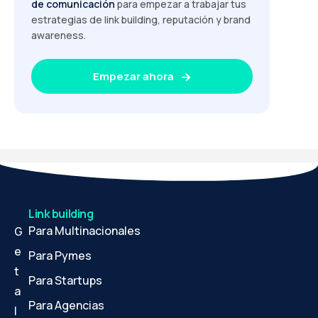
de comunicación
para empezar a trabajar tus
estrategias de link building, reputación y brand
awareness.
Empezar ahora
Link building
Para Multinacionales
G
e
Para Pymes
t
Para Startups
a
Para Agencias
l