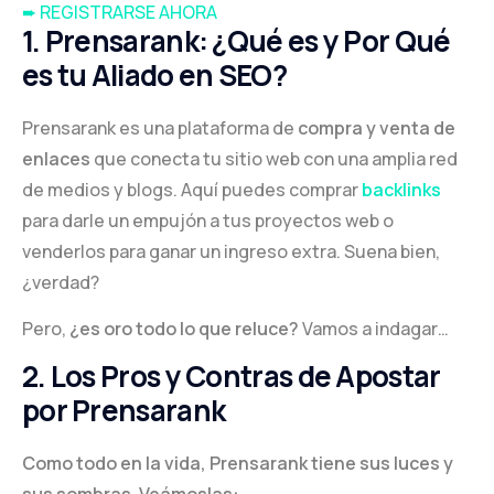
➨ REGISTRARSE AHORA
1. Prensarank: ¿Qué es y Por Qué
es tu Aliado en SEO?
Prensarank es una plataforma de
compra y venta de
enlaces
que conecta tu sitio web con una amplia red
de medios y blogs. Aquí puedes comprar
backlinks
para darle un empujón a tus proyectos web o
venderlos para ganar un ingreso extra. Suena bien,
¿verdad?
Pero,
¿es oro todo lo que reluce?
Vamos a indagar…
2. Los Pros y Contras de Apostar
por Prensarank
Como todo en la vida, Prensarank tiene sus luces y
sus sombras. Veámoslas: