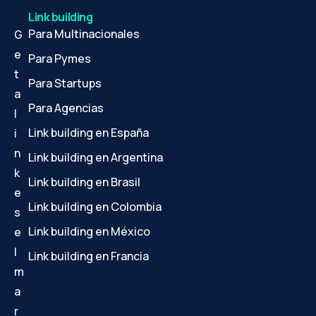
Link building
Para Multinacionales
G
e
Para Pymes
t
Para Startups
a
Para Agencias
l
Link building en España
i
n
Link building en Argentina
k
Link building en Brasil
e
Link building en Colombia
s
Link building en México
e
l
Link building en Francia
m
a
r