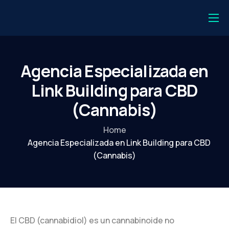
💻 Login
⚡️ Registro
Agencia Especializada en
💎 Getalink One
Link Building para CBD
🔗 Backlink Monitor
(Cannabis)
Periodistas
Home
Editores
Agencia Especializada en Link Building para CBD
(Cannabis)
Aparecer en la IA
Casos de estudio
PR Digital
El CBD (cannabidiol) es un cannabinoide no
Sobre nosotros