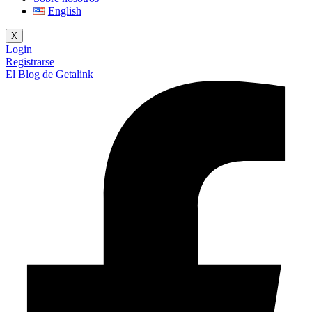
English
X
Login
Registrarse
El Blog de Getalink