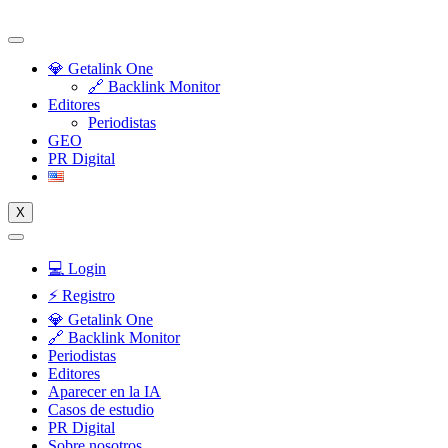
Skip
to
content
💎 Getalink One
🔗 Backlink Monitor
Editores
Periodistas
GEO
PR Digital
X
💻 Login
⚡️ Registro
💎 Getalink One
🔗 Backlink Monitor
Periodistas
Editores
Aparecer en la IA
Casos de estudio
PR Digital
Sobre nosotros