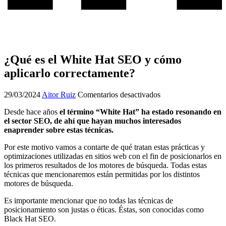
¿Qué es el White Hat SEO y cómo
aplicarlo correctamente?
en
29/03/2024
Aitor Ruiz
Comentarios desactivados
¿Qué
Desde hace años
el término “White Hat” ha estado resonando en
es
el sector SEO, de ahí que hayan muchos interesados
el
enaprender sobre estas técnicas.
White
Hat
Por este motivo vamos a contarte de qué tratan estas prácticas y
SEO
optimizaciones utilizadas en sitios web con el fin de posicionarlos en
y
los primeros resultados de los motores de búsqueda. Todas estas
cómo
técnicas que mencionaremos están permitidas por los distintos
aplicarlo
motores de búsqueda.
correctamente?
Es importante mencionar que no todas las técnicas de
posicionamiento son justas o éticas. Éstas, son conocidas como
Black Hat SEO.