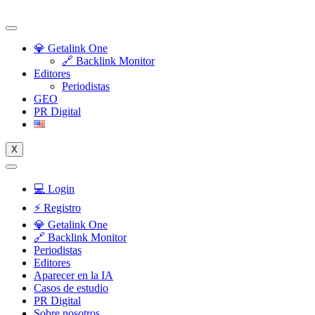
Skip
to
content
💎 Getalink One
🔗 Backlink Monitor
Editores
Periodistas
GEO
PR Digital
X
💻 Login
⚡️ Registro
💎 Getalink One
🔗 Backlink Monitor
Periodistas
Editores
Aparecer en la IA
Casos de estudio
PR Digital
Sobre nosotros