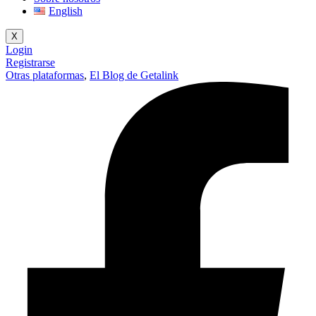
English
X
Login
Registrarse
Otras plataformas
,
El Blog de Getalink