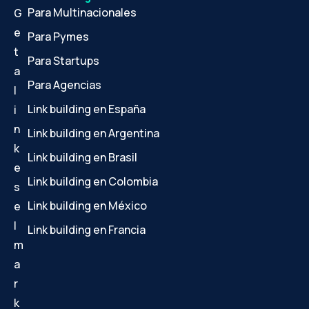
Para Multinacionales
G
e
Para Pymes
t
Para Startups
a
Para Agencias
l
Link building en España
i
n
Link building en Argentina
k
Link building en Brasil
e
Link building en Colombia
s
Link building en México
e
l
Link building en Francia
m
a
r
k