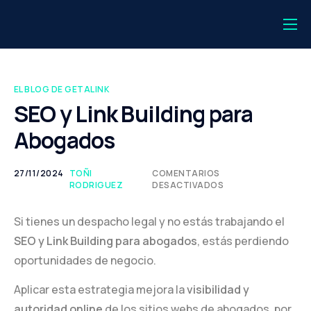
💻 Login
⚡️ Registro
EL BLOG DE GETALINK
💎 Getalink One
SEO y Link Building para
Abogados
🔗 Backlink Monitor
Periodistas
27/11/2024
TOÑI
COMENTARIOS
RODRIGUEZ
DESACTIVADOS
Editores
Si tienes un despacho legal y no estás trabajando el
Aparecer en la IA
SEO y Link Building para abogados
, estás perdiendo
Casos de estudio
oportunidades de negocio.
PR Digital
Aplicar esta estrategia mejora la
visibilidad y
autoridad online
de los sitios webs de abogados, por
Sobre nosotros