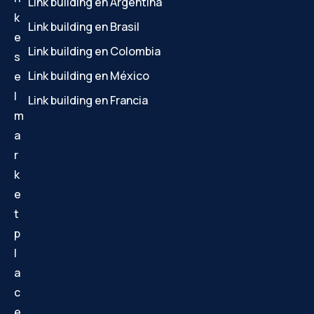
Link building en Argentina
k
Link building en Brasil
e
Link building en Colombia
s
Link building en México
e
l
Link building en Francia
m
a
r
k
e
t
p
l
a
c
e