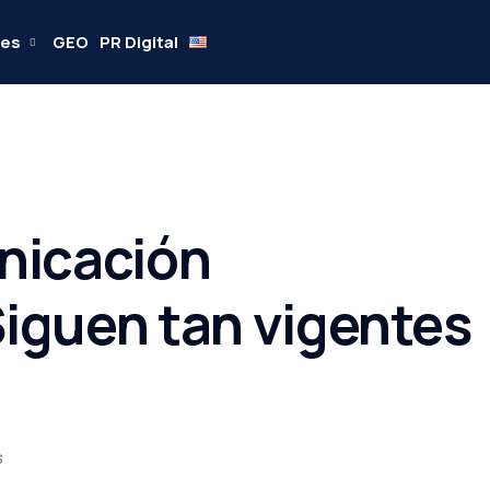
res
GEO
PR Digital
nicación
Siguen tan vigentes
S