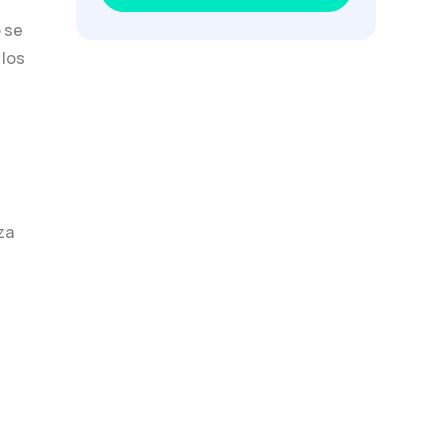
o se
 los
za