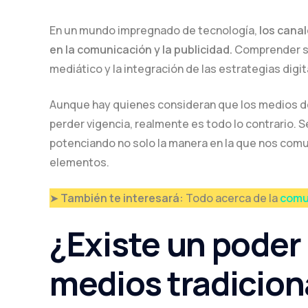
En un mundo impregnado de tecnología,
los cana
en la comunicación y la publicidad.
Comprender su 
mediático y la integración de las estrategias digita
Aunque hay quienes consideran que los medios d
perder vigencia, realmente es todo lo contrario. S
potenciando no solo la manera en la que nos com
elementos.
➤
También te interesará:
Todo acerca de la
comun
¿Existe un poder 
medios tradicion